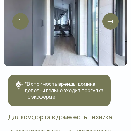
Для комфорта в доме есть техника:
Мини холодильник
Электрический
Кондиционер
чайник
Микроволновая
TV SMART
печь
Фен
Тостер
Аудиоколонка
WI-FI
Дополнительно для Вас:
Размещение детей: до 4 лет бесплатно,
предоставляем кроватку и т.д
Время выезда и заезда
Про возможные доп.услуги: ранний
заезд/ поздний выезд и тд.
Площадь 100 кв. м., вместимость
до 6 мест, 2 комнаты.