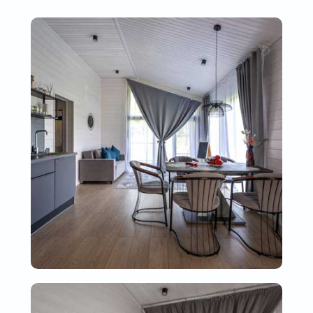
Правила пребывания в Семейном клубе ‘Бунин ручей’
Политика конфиденциальности
Экоотель
Акции
Гостевые дома
Мероприятия
Ресторан
Контакты
Ферма
Вакансии
ИНН: 772802268553
ОГРН: 315774600098783
ИП Рощин А. А.
2026 Бунин ручей
Объект размещения прошел
классификацию в Национальной системе