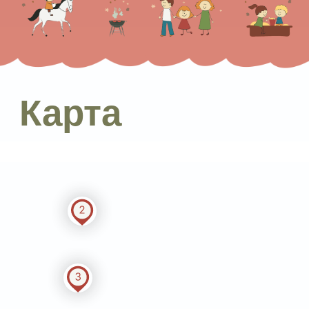
82 км от МКАД
Посетить ферму можно с 10.00-20.00
Посмотреть на карте
и построить маршрут
+7 (495) 974-99-41
Отдел бронирования и продаж:
sales@buninriver.ru