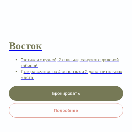
Один день на ферме
Восток
Гостиная с кухней, 2 спальни, санузел с душевой
кабиной.
Дом рассчитан на 4 основных и 2 дополнительных
места.
Проведите день на настоящей ферме:
познакомьтесь с её жизнью изнутри,
пообщайтесь с обитателями, покормите
Бронировать
животных и сделайте фотографии на память.
После экскурсии продолжите отдых на
Подробнее
территории — прогуляйтесь по экотропам,
остановитесь у больших качелей, посетите
верёвочный парк и другие локации комплекса.
ПОДРОБНЕЕ