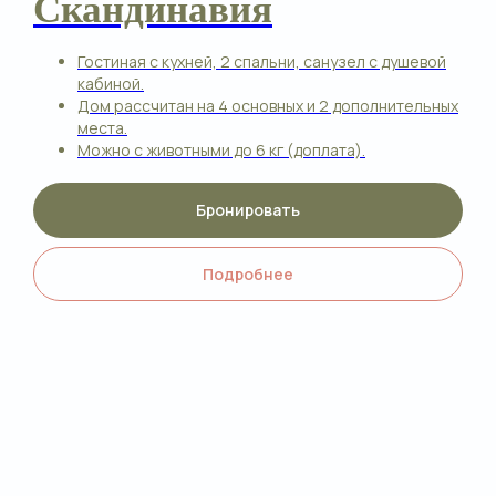
Скандинавия
приготовлены мясо или овощи на
мангале.
Гостиная с кухней, 2 спальни, санузел с душевой
кабиной.
Дом рассчитан на 4 основных и 2 дополнительных
места.
Можно с животными до 6 кг (доплата).
Бронировать
Подробнее
Подробнее