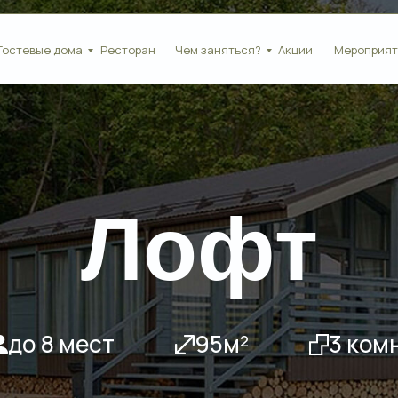
Гостевые дома
Ресторан
Чем заняться?
Акции
Мероприят
Лофт
до 8 мест
95м²
3 комн