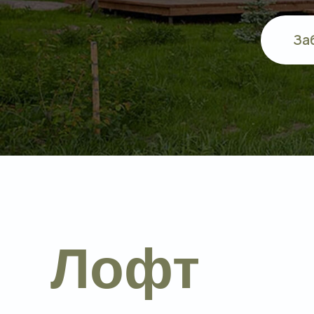
За
Лофт