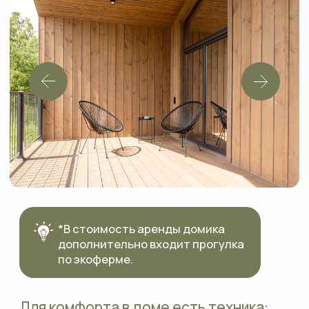
по экоферме.
Для комфорта в доме есть техника:
Мини холодильник
Электрический
Кондиционер
чайник
Микроволновая
TV SMART
печь
Фен
Тостер
Аудиоколонка
WI-FI
Дополнительно для Вас:
Размещение детей: до 4 лет бесплатно,
предоставляем кроватку и т.д
Размещение с питомцем (Дом № 25)
Время выезда и заезда
Про возможные доп.услуги: ранний
заезд/ поздний выезд и тд.
В доме одна спальня с
двуспальной кроватью, большая