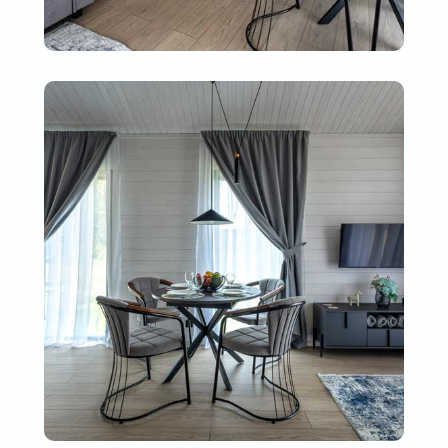
Правила пребывания в Семейном клубе ‘Бунин ручей’
Политика конфиденциальности
Экоотель
Акции
Гостевые дома
Мероприятия
Ресторан
Контакты
Ферма
Вакансии
ИНН: 772802268553
ОГРН: 315774600098783
ИП Рощин А. А.
2026 Бунин ручей