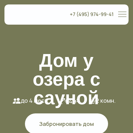
+7 (495) 974-99-41
Дом у
озера с
сауной
до 4 мест
2 комн.
64м²
Забронировать дом
Связаться с менеджером