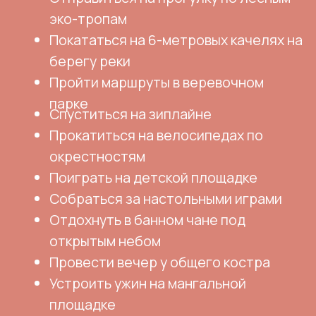
Мы находимся здесь
Московская область, городской округ
Серпухов, деревня Клеймёново
82 км от МКАД