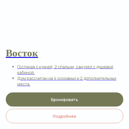
Один день на ферме
Восток
Гостиная с кухней, 2 спальни, санузел с душевой
кабиной.
Дом рассчитан на 4 основных и 2 дополнительных
места.
Проведите день на настоящей ферме:
познакомьтесь с её жизнью изнутри,
пообщайтесь с обитателями, покормите
Бронировать
животных и сделайте фотографии на память.
После экскурсии продолжите отдых на
территории — прогуляйтесь по экотропам,
Подробнее
остановитесь у больших качелей, посетите
верёвочный парк и другие локации комплекса.