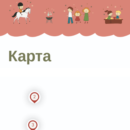
Посетить ферму можно с 10.00-20.00
Посмотреть на карте
и построить маршрут
+7 (495) 974-99-41
Отдел бронирования и продаж:
sales@buninriver.ru