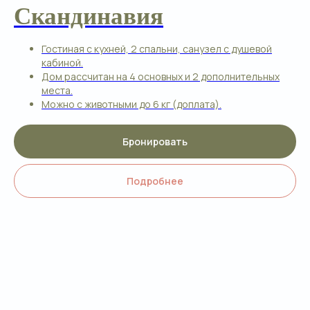
где на ваших глазах будут
Скандинавия
приготовлены мясо или овощи на
мангале.
Гостиная с кухней, 2 спальни, санузел с душевой
кабиной.
Дом рассчитан на 4 основных и 2 дополнительных
места.
Можно с животными до 6 кг (доплата).
Бронировать
Подробнее
Подробнее